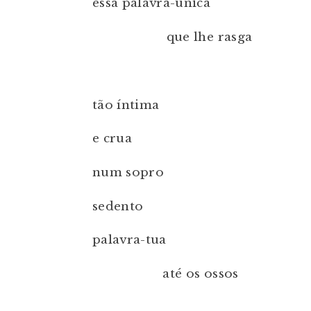
essa palavra-única
que lhe rasga
tão íntima
e crua
num sopro
sedento
palavra-tua
até os ossos