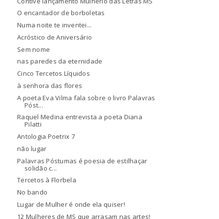
Contive lançamento Mulherio das Letras MS
O encantador de borboletas
Numa noite te inventei...
Acróstico de Aniversário
Sem nome
nas paredes da eternidade
Cinco Tercetos Líquidos
à senhora das flores
A poeta Eva Vilma fala sobre o livro Palavras
Póst...
Raquel Medina entrevista a poeta Diana
Pilatti
Antologia Poetrix 7
não lugar
Palavras Póstumas é poesia de estilhaçar
solidão c...
Tercetos à Florbela
No bando
Lugar de Mulher é onde ela quiser!
12 Mulheres de MS que arrasam nas artes!