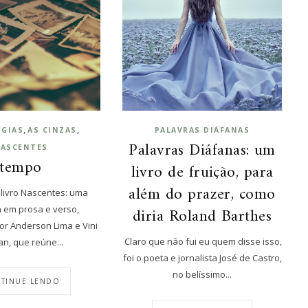
,
,
GIAS
AS CINZAS
PALAVRAS DIÁFANAS
Palavras Diáfanas: um
ASCENTES
tempo
livro de fruição, para
além do prazer, como
ivro Nascentes: uma
a em prosa e verso,
diria Roland Barthes
or Anderson Lima e Vini
Claro que não fui eu quem disse isso,
an, que reúne...
foi o poeta e jornalista José de Castro,
no belíssimo...
TINUE LENDO