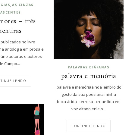
,
,
GIAS
AS CINZAS
ASCENTES
amores – três
entiras
publicados no livro
ma antologia em prosa e
eúne autoras e autores
de Campo...
PALAVRAS DIÁFANAS
palavra e memória
TINUE LENDO
palavra e memóriaainda lembro do
gosto da sua poesiana minha
boca ácida terrosa cruae lida em
voz altano enleio...
CONTINUE LENDO