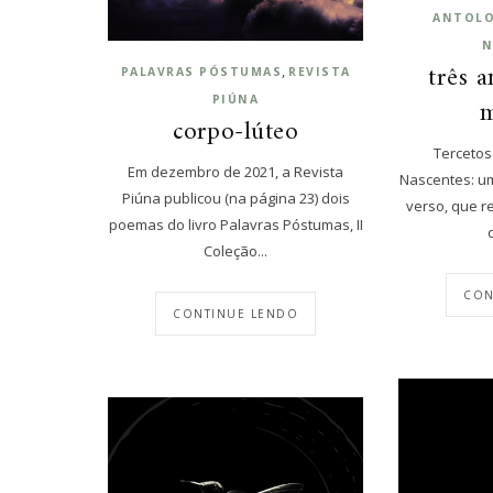
ANTOLO
N
três 
,
PALAVRAS PÓSTUMAS
REVISTA
PIÚNA
m
corpo-lúteo
Tercetos 
Em dezembro de 2021, a Revista
Nascentes: u
Piúna publicou (na página 23) dois
verso, que r
poemas do livro Palavras Póstumas, II
Coleção...
CON
CONTINUE LENDO