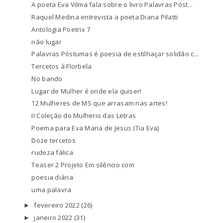
A poeta Eva Vilma fala sobre o livro Palavras Póst...
Raquel Medina entrevista a poeta Diana Pilatti
Antologia Poetrix 7
não lugar
Palavras Póstumas é poesia de estilhaçar solidão c...
Tercetos à Florbela
No bando
Lugar de Mulher é onde ela quiser!
12 Mulheres de MS que arrasam nas artes!
II Coleção do Mulherio das Letras
Poema para Eva Maria de Jesus (Tia Eva)
Doze tercetos
rudeza fálica
Teaser 2 Projeto Em silêncio com
poesia diária
uma palavra
fevereiro 2022
(26)
►
janeiro 2022
(31)
►