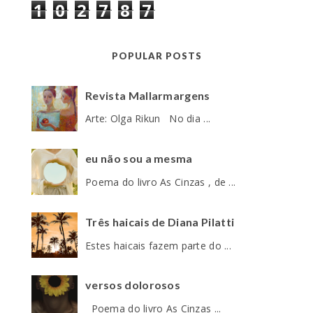
1
0
2
7
8
7
POPULAR POSTS
Revista Mallarmargens
Arte: Olga Rikun No dia ...
eu não sou a mesma
Poema do livro As Cinzas , de ...
Três haicais de Diana Pilatti
Estes haicais fazem parte do ...
versos dolorosos
Poema do livro As Cinzas ...