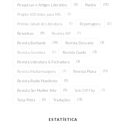
(3)
(13)
Pesquisas e Artigos Literários
Poetrix
(1)
Projeto 100 fotos para MS
(1)
(2)
Prêmio Jabuti de Literatura
Reportagens
(9)
(1)
Resenhas
Revista AIP
(10)
(3)
Revista Barbante
Revista Desvario
(1)
(3)
Revista Germina
Revista Gueto
(3)
Revista Literatura & Fechadura
(1)
(11)
Revista Mallarmargens
Revista Piúna
(5)
Revista Ruído Manifesto
(5)
(1)
Revista Ser Mulher Arte
Selo Off Flip
(5)
(13)
Tarja Preta
Traduções
ESTATÍSTICA