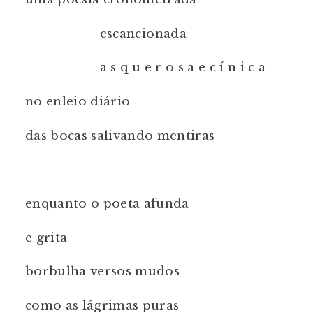
escancionada
a s q u e r o s a e c í n i c a
no enleio diário
das bocas salivando mentiras
enquanto o poeta afunda
e grita
borbulha versos mudos
como as lágrimas puras