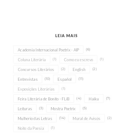
LEIA MAIS
(6)
Academia Internacional Poetrix - AIP
(1)
(1)
Coluna Literária
Como eu escrevo
(2)
(2)
Concursos Literários
English
(10)
(11)
Entrevistas
Español
(1)
Exposições Literárias
(4)
(7)
Feira Literária de Bonito - FLiB
Haiku
(3)
(5)
Leituras
Mostra Poetrix
(14)
(2)
Mulherio das Letras
Mural de Avisos
(1)
Noite da Poesia