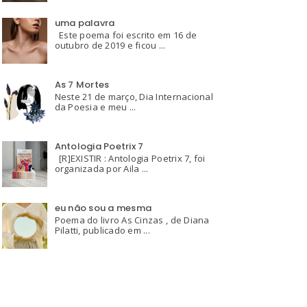
uma palavra
Este poema foi escrito em 16 de
outubro de 2019 e ficou ...
As 7 Mortes
Neste 21 de março, Dia Internacional
da Poesia e meu ...
Antologia Poetrix 7
[R]EXISTIR : Antologia Poetrix 7, foi
organizada por Aila ...
eu não sou a mesma
Poema do livro As Cinzas , de Diana
Pilatti, publicado em ...