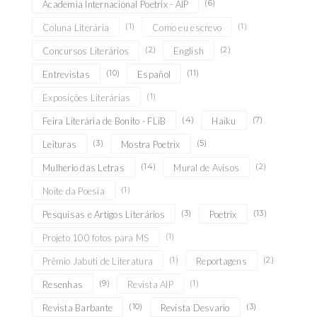
(6)
Academia Internacional Poetrix - AIP
(1)
(1)
Coluna Literária
Como eu escrevo
(2)
(2)
Concursos Literários
English
(10)
(11)
Entrevistas
Español
(1)
Exposições Literárias
(4)
(7)
Feira Literária de Bonito - FLiB
Haiku
(3)
(5)
Leituras
Mostra Poetrix
(14)
(2)
Mulherio das Letras
Mural de Avisos
(1)
Noite da Poesia
(3)
(13)
Pesquisas e Artigos Literários
Poetrix
(1)
Projeto 100 fotos para MS
(1)
(2)
Prêmio Jabuti de Literatura
Reportagens
(9)
(1)
Resenhas
Revista AIP
(10)
(3)
Revista Barbante
Revista Desvario